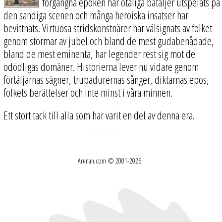
förgångna epoken har otaliga bataljer utspelats på
den sandiga scenen och många heroiska insatser har
bevittnats. Virtuosa stridskonstnärer har välsignats av folket
genom stormar av jubel och bland de mest gudabenådade,
bland de mest eminenta, har legender rest sig mot de
odödligas domäner. Historierna lever nu vidare genom
förtäljarnas sägner, trubadurernas sånger, diktarnas epos,
folkets berättelser och inte minst i våra minnen.
Ett stort tack till alla som har varit en del av denna era.
Arenan.com © 2001-2026